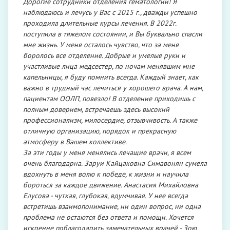
Дорогие сотрудники отделения гематологии! Я
наблюдаюсь и лечусь у Вас с 2015 г., дважды успешно
проходила длительные курсы лечения. В 2022г.
поступила в тяжелом состоянии, и Вы буквально спасли
мне жизнь. У меня осталось чувство, что за меня
боролось все отделение. Добрые и умелые руки и
участливые лица медсестер, по ночам менявшим мне
капельницы, я буду помнить всегда. Каждый знает, как
важно в трудный час лечиться у хорошего врача. А нам,
пациентам ООЛП, повезло! В отделение приходишь с
полным доверием, встречаешь здесь высокий
профессионализм, милосердие, отзывчивость. А также
отличную организацию, порядок и прекрасную
атмосферу в Вашем коллективе.
За эти годы у меня менялись лечащие врачи, я всем
очень благодарна. Заруи Кайцаковна Симавонян сумела
вдохнуть в меня волю к победе, к жизни и научила
бороться за каждое движение. Анастасия Михайловна
Елусова - чуткая, глубокая, вдумчивая. У нее всегда
встретишь взаимопонимание, ни один вопрос, ни одна
проблема не остаются без ответа и помощи. Хочется
искренне поблагодарить замечательных врачей - Зою