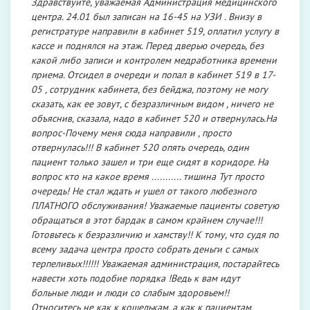
Здравствуйте, уважаемая Администрация медицинского
центра. 24.01 был записан на 16-45 на УЗИ . Внизу в
регистратуре направили в кабинет 519, оплатил услугу в
кассе и поднялся на этаж. Перед дверью очередь, без
какой либо записи и контролем медработника времени
приема. Отсидел в очереди и попал в кабинет 519 в 17-
05 , сотрудник кабинета, без бейджа, поэтому не могу
сказать, как ее зовут, с безразличным видом , ничего не
объяснив, сказала, надо в кабинет 520 и отвернулась.На
вопрос-Почему меня сюда направили , просто
отвернулась!!! В кабинет 520 опять очередь, один
пациент только зашел и три еще сидят в коридоре. На
вопрос кто на какое время ........... тишина Тут просто
очередь! Не стал ждать и ушел от такого любезного
ПЛАТНОГО обслуживания! Уважаемые пациенты советую
обращаться в этот бардак в самом крайнем случае!!!
Готовьтесь к безразличию и хамству!! К тому, что судя по
всему задача центра просто собрать деньги с самых
терпеливых!!!!!! Уважаемая администрация, постарайтесь
навести хоть подобие порядка !Ведь к вам идут
больные люди и люди со слабым здоровьем!!
Относитесь не как к кошелькам, а как к пациентам,