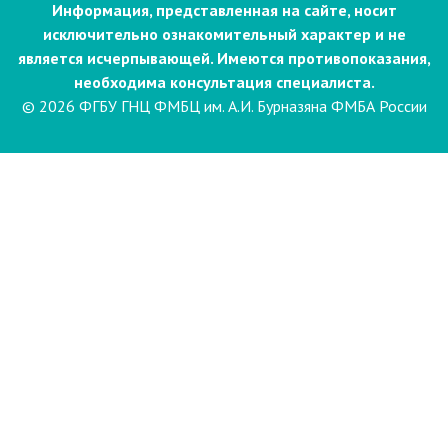
Информация, представленная на сайте, носит
исключительно ознакомительный характер и не
является исчерпывающей. Имеются противопоказания,
необходима консультация специалиста.
© 2026 ФГБУ ГНЦ ФМБЦ им. А.И. Бурназяна ФМБА России
Пациентам
Направления и услуги
Диагностика
Биопсия
Клинические лабораторные
исследования
Компьютерная
электроэнцефалография сна и
бодрствования с видеомониторингом
(ЭЭГ)