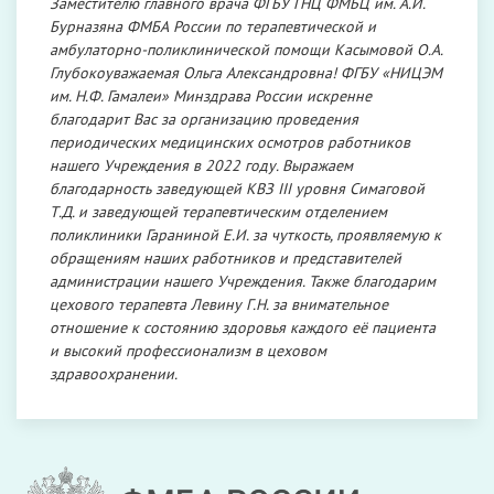
Заместителю главного врача ФГБУ ГНЦ ФМБЦ им. А.И.
Бурназяна ФМБА России по терапевтической и
амбулаторно-поликлинической помощи Касымовой О.А.
Глубокоуважаемая Ольга Александровна! ФГБУ «НИЦЭМ
им. Н.Ф. Гамалеи» Минздрава России искренне
благодарит Вас за организацию проведения
периодических медицинских осмотров работников
нашего Учреждения в 2022 году. Выражаем
благодарность заведующей КВЗ III уровня Симаговой
Т.Д. и заведующей терапевтическим отделением
поликлиники Гараниной Е.И. за чуткость, проявляемую к
обращениям наших работников и представителей
администрации нашего Учреждения. Также благодарим
цехового терапевта Левину Г.Н. за внимательное
отношение к состоянию здоровья каждого её пациента
и высокий профессионализм в цеховом
здравоохранении.