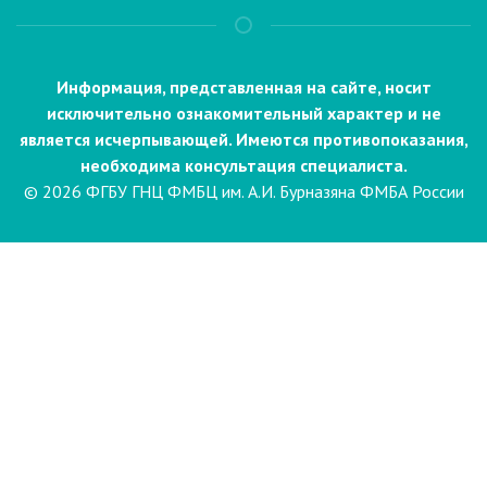
Информация, представленная на сайте, носит
исключительно ознакомительный характер и не
является исчерпывающей. Имеются противопоказания,
необходима консультация специалиста.
© 2026 ФГБУ ГНЦ ФМБЦ им. А.И. Бурназяна ФМБА России
Пациентам
Направления и услуги
Диагностика
Биопсия
Клинические лабораторные
исследования