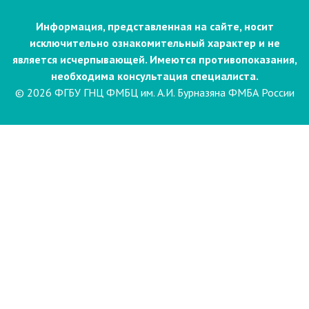
Информация, представленная на сайте, носит
исключительно ознакомительный характер и не
является исчерпывающей. Имеются противопоказания,
необходима консультация специалиста.
© 2026 ФГБУ ГНЦ ФМБЦ им. А.И. Бурназяна ФМБА России
Пациентам
Направления и услуги
Диагностика
Биопсия
Клинические лабораторные
исследования
Компьютерная
электроэнцефалография сна и