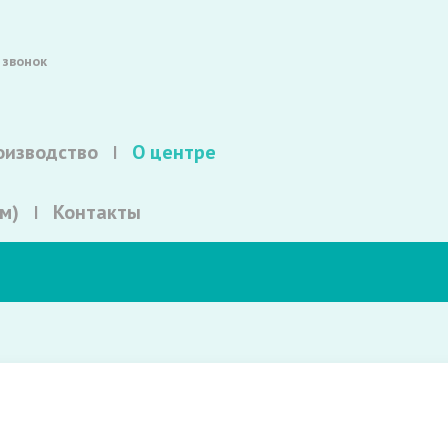
 звонок
оизводство
О центре
м)
Контакты