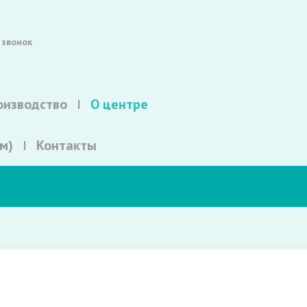
 звонок
оизводство
О центре
м)
Контакты