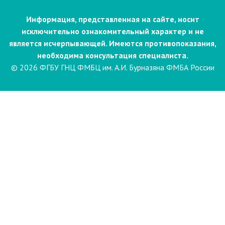
Информация, представленная на сайте, носит
исключительно ознакомительный характер и не
является исчерпывающей. Имеются противопоказания,
необходима консультация специалиста.
© 2026 ФГБУ ГНЦ ФМБЦ им. А.И. Бурназяна ФМБА России
Пациентам
Направления и услуги
Диагностика
Биопсия
Клинические лабораторные
исследования
Компьютерная
электроэнцефалография сна и