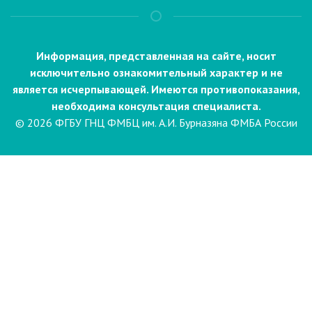
Информация, представленная на сайте, носит
исключительно ознакомительный характер и не
является исчерпывающей. Имеются противопоказания,
необходима консультация специалиста.
© 2026 ФГБУ ГНЦ ФМБЦ им. А.И. Бурназяна ФМБА России
Пациентам
Направления и услуги
Диагностика
Биопсия
Клинические лабораторные
исследования