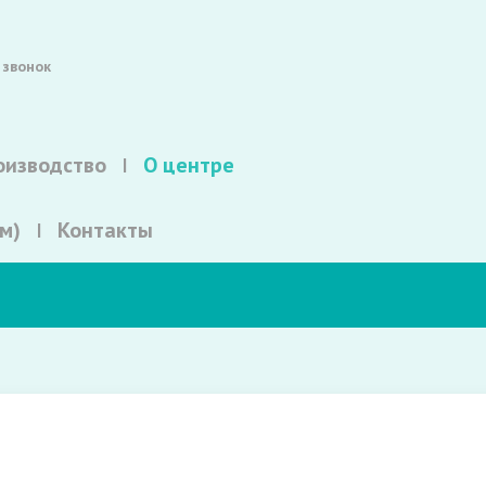
 звонок
оизводство
О центре
м)
Контакты