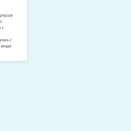
орпусов
т,
 с
лась с
 везде.