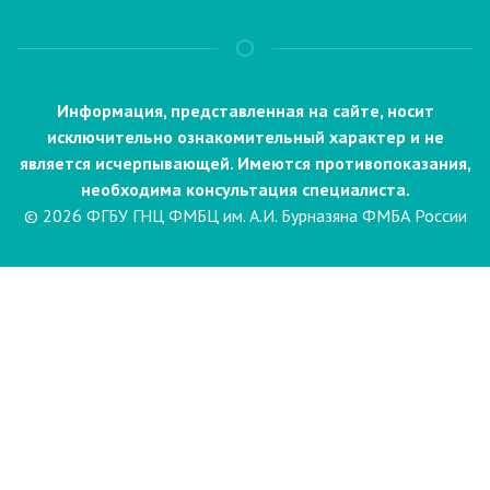
Информация, представленная на сайте, носит
исключительно ознакомительный характер и не
является исчерпывающей. Имеются противопоказания,
необходима консультация специалиста.
© 2026 ФГБУ ГНЦ ФМБЦ им. А.И. Бурназяна ФМБА России
Пациентам
Направления и услуги
Диагностика
Биопсия
Клинические лабораторные
исследования