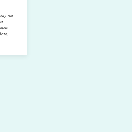
году мы
ом
ально
оте.