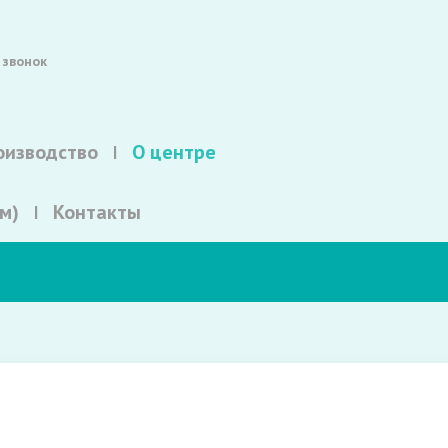
 звонок
оизводство
О центре
м)
Контакты