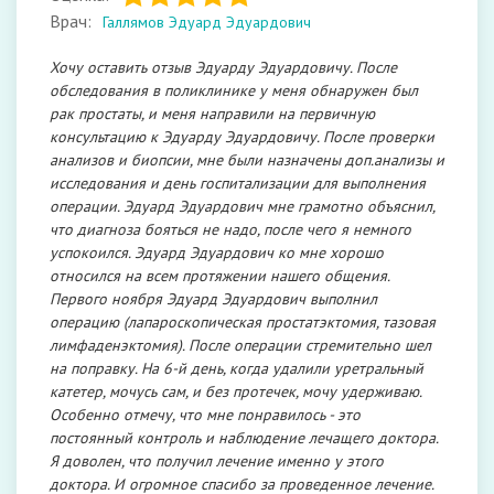
Врач:
Галлямов Эдуард Эдуардович
Хочу оставить отзыв Эдуарду Эдуардовичу. После
обследования в поликлинике у меня обнаружен был
рак простаты, и меня направили на первичную
консультацию к Эдуарду Эдуардовичу. После проверки
анализов​ и биопсии​, мне были назначены доп.анализы и
исследования и день госпитализации для выполнения
операции. Эдуард Эдуардович мне грамотно объяснил,
что диагноза бояться не надо, после чего я немного
успокоился. Эдуард Эдуардович ко мне хорошо
относился на всем протяжении нашего общения.
Первого ноября Эдуард Эдуардович выполнил
операцию (лапароскопическая простатэктомия​, тазовая
лимфаденэктомия). После операции стремительно шел
на поправку. На 6-й день, когда удалили уретральный
катетер, мочусь сам, и без протечек, мочу удерживаю.
Особенно отмечу, что мне понравилось - это
постоянный контроль и наблюдение лечащего доктора.
Я доволен, что получил лечение именно у этого
доктора. И огромное спасибо за проведенное лечение.