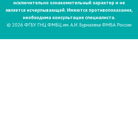
исключительно ознакомительный характер и не
является исчерпывающей. Имеются противопоказания,
необходима консультация специалиста.
© 2026 ФГБУ ГНЦ ФМБЦ им. А.И. Бурназяна ФМБА России
Пациентам
Направления и услуги
Диагностика
Биопсия
Клинические лабораторные
исследования
Компьютерная
электроэнцефалография сна и
бодрствования с видеомониторингом
(ЭЭГ)
Лаборатория психофизиологического