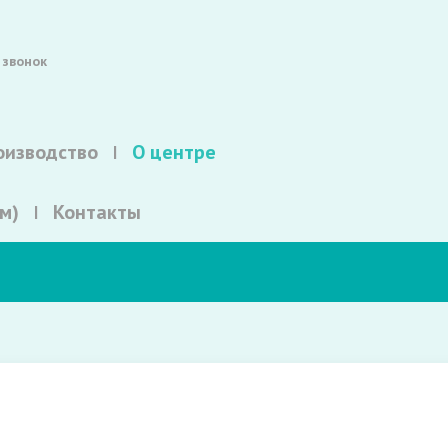
 звонок
оизводство
О центре
м)
Контакты