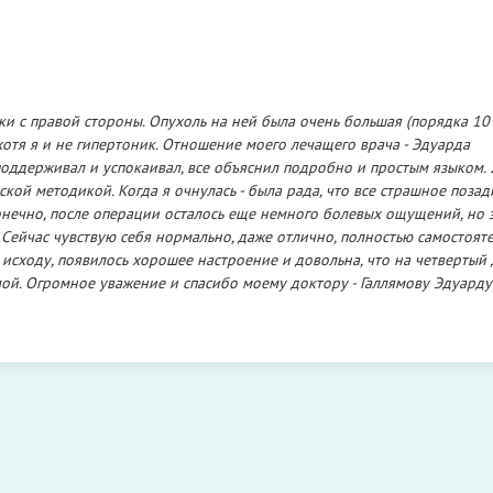
 с правой стороны. Опухоль на ней была очень большая (порядка 10 с
хотя я и не гипертоник. Отношение моего лечащего врача - Эдуарда
поддерживал и успокаивал, все объяснил подробно и простым языком.
й методикой. Когда я очнулась - была рада, что все страшное позади
онечно, после операции осталось еще немного болевых ощущений, но 
я. Сейчас чувствую себя нормально, даже отлично, полностью самостоят
исходу, появилось хорошее настроение и довольна, что на четвертый 
мой. Огромное уважение и спасибо моему доктору - Галлямову Эдуарду