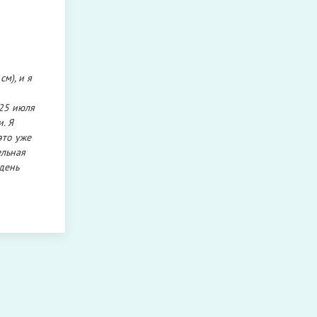
м), и я
 25 июля
. Я
это уже
ельная
день