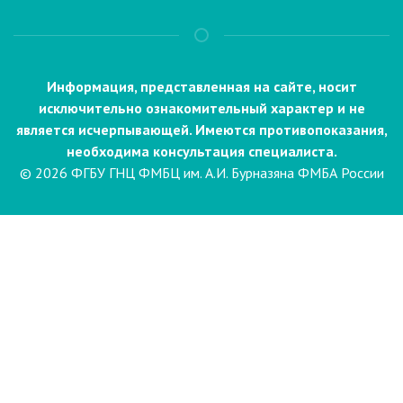
Информация, представленная на сайте, носит
исключительно ознакомительный характер и не
является исчерпывающей. Имеются противопоказания,
необходима консультация специалиста.
© 2026 ФГБУ ГНЦ ФМБЦ им. А.И. Бурназяна ФМБА России
Пациентам
Направления и услуги
Диагностика
Биопсия
Клинические лабораторные
исследования