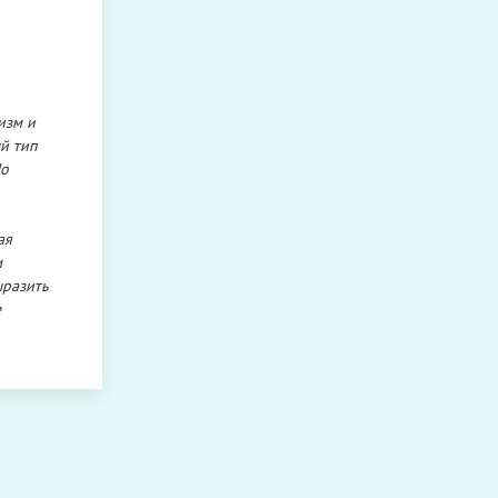
изм и
й тип
По
ая
м
ыразить
е