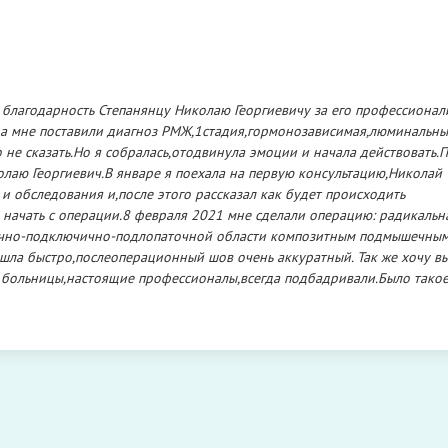
 благодарность Степанянцу Николаю Георгиевичу за его профессионал
да мне поставили диагноз РМЖ,1стадия,гормонозависимая,люминальны
го не сказать.Но я собралась,отодвинула эмоции и начала действовать.
лаю Георгиевич.В январе я поехала на первую консультацию,Николай
и обследования и,после этого рассказал как будет происходить
 начать с операции.8 февраля 2021 мне сделали операцию: радикальн
ечно-подключично-подлопаточной области композитным подмышечны
шла быстро,послеоперационный шов очень аккуратный. Так же хочу в
 больницы,настоящие профессионалы,всегда подбадривали.Было тако