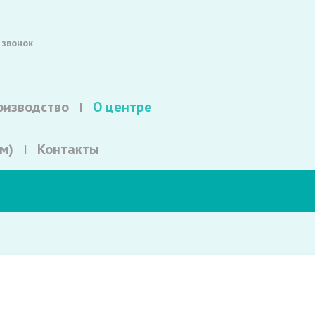
 звонок
оизводство
О центре
м)
Контакты