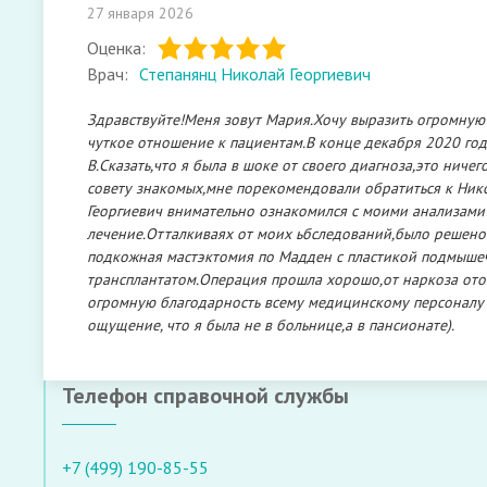
27 января 2026
Оценка:
Врач:
Степанянц Николай Георгиевич
Здравствуйте!Меня зовут Мария.Хочу выразить огромную
чуткое отношение к пациентам.В конце декабря 2020 го
В.Сказать,что я была в шоке от своего диагноза,это ниче
совету знакомых,мне порекомендовали обратиться к Нико
Георгиевич внимательно ознакомился с моими анализами 
лечение.Отталкиваях от моих ьбследований,было решено
подкожная мастэктомия по Мадден с пластикой подмыш
трансплантатом.Операция прошла хорошо,от наркоза ото
огромную благодарность всему медицинскому персоналу
ощущение, что я была не в больнице,а в пансионате).
Телефон справочной службы
+7 (499) 190-85-55