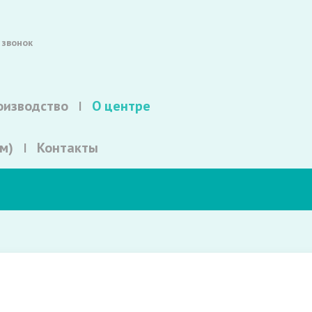
 звонок
оизводство
О центре
м)
Контакты