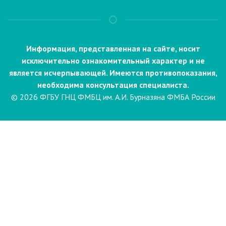
Информация, представленная на сайте, носит
исключительно ознакомительный характер и не
является исчерпывающей. Имеются противопоказания,
необходима консультация специалиста.
© 2026 ФГБУ ГНЦ ФМБЦ им. А.И. Бурназяна ФМБА России
Пациентам
Направления и услуги
Диагностика
Биопсия
Клинические лабораторные
исследования