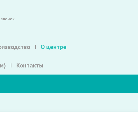
 звонок
оизводство
О центре
м)
Контакты