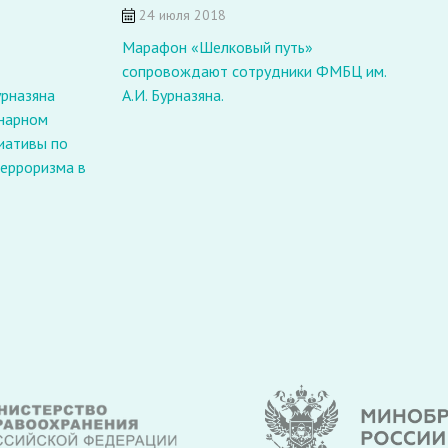
24 июля 2018
«
Марафон «Шелковый путь»
сопровождают сотрудники ФМБЦ им.
урназяна
А.И. Бурназяна.
енарном
иативы по
терроризма в