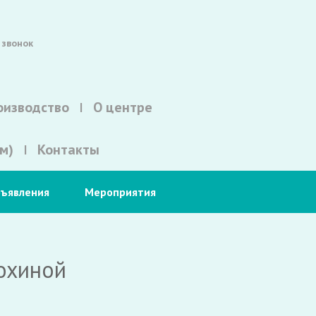
 звонок
оизводство
О центре
м)
Контакты
ъявления
Мероприятия
охиной