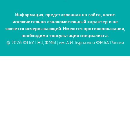
Информация, представленная на сайте, носит
исключительно ознакомительный характер и не
является исчерпывающей. Имеются противопоказания,
необходима консультация специалиста.
© 2026 ФГБУ ГНЦ ФМБЦ им. А.И. Бурназяна ФМБА России
Пациентам
Направления и услуги
Диагностика
Биопсия
Клинические лабораторные
исследования
Компьютерная
электроэнцефалография сна и