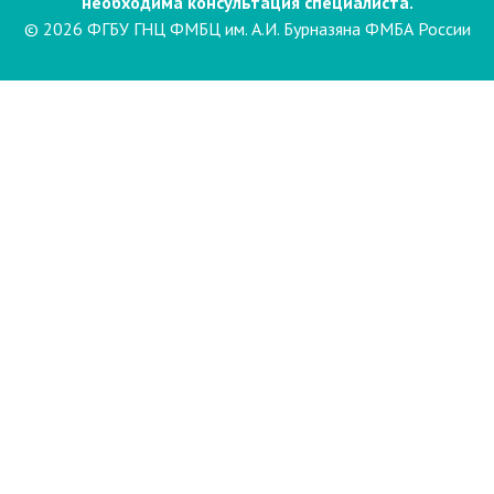
необходима консультация специалиста.
© 2026 ФГБУ ГНЦ ФМБЦ им. А.И. Бурназяна ФМБА России
Пациентам
Направления и услуги
Диагностика
Биопсия
Клинические лабораторные
исследования
Компьютерная
электроэнцефалография сна и
бодрствования с видеомониторингом
(ЭЭГ)
Лаборатория психофизиологического
обследования
Маммография