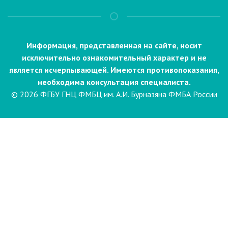
Информация, представленная на сайте, носит
исключительно ознакомительный характер и не
является исчерпывающей. Имеются противопоказания,
необходима консультация специалиста.
© 2026 ФГБУ ГНЦ ФМБЦ им. А.И. Бурназяна ФМБА России
Пациентам
Направления и услуги
Диагностика
Биопсия
Клинические лабораторные
исследования