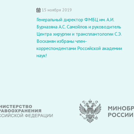
В
15 ноября 2019
т
Генеральный директор ФМБЦ им. А.И.
о
Бурназяна А.С. Самойлов и руководитель
р
Центра хирургии и трансплантологии С.Э.
Восканян избраны член-
корреспондентами Российской академии
наук!