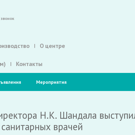
 звонок
оизводство
О центре
м)
Контакты
ъявления
Мероприятия
иректора Н.К. Шандала выступил
и санитарных врачей