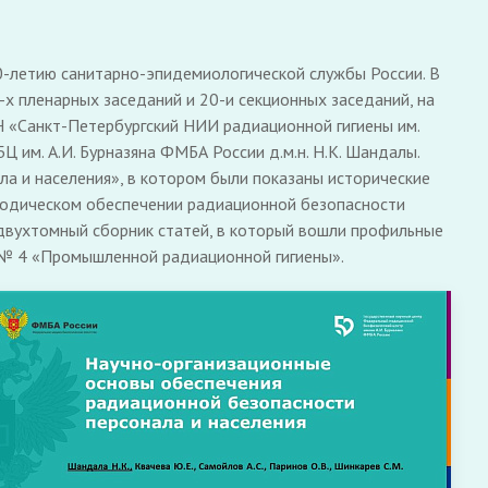
00-летию санитарно-эпидемиологической службы России. В
-х пленарных заседаний и 20-и секционных заседаний, на
 «Санкт-Петербургский НИИ радиационной гигиены им.
им. А.И. Бурназяна ФМБА России д.м.н. Н.К. Шандалы.
а и населения», в котором были показаны исторические
тодическом обеспечении радиационной безопасности
 двухтомный сборник статей, в который вошли профильные
 № 4 «Промышленной радиационной гигиены».