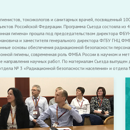
гигиенистов, токсикологов и санитарных врачей, посвященный 1
бъектов Российской Федерации. Программа Съезда состояла из 4
онная гигиена» прошла под председательством директора ФБУН
мановича и заместителя генерального директора ФГБУ ГНЦ ФМБЦ 
нные основы обеспечения радиационной безопасности персонал
онной гигиены, современная роль ФМБА России в научном и ме
ые направления научных работ. По материалам Съезда выпущен
в отдела № 3 «Радиационной безопасности населения» и отдела