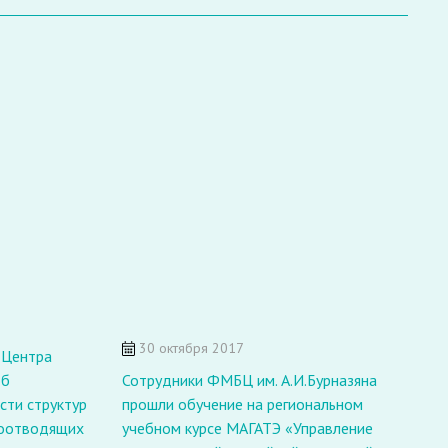
1
30 октября 2017
 Центра
в
об
Сотрудники ФМБЦ им. А.И.Бурназяна
п
сти структур
прошли обучение на региональном
н
зоотводящих
учебном курсе МАГАТЭ «Управление