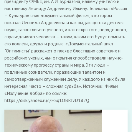
президенту ФМБЦ им. А.И. Бурназяна, нашему учителю и
наставнику Леониду Андреевичу Ильину. Телеканал «Россия
– Культура» снял документальный фильм, в котором
показал Леонида Андреевича и как выдающегося деятеля
науки, талантливого ученого, и как открытого, порядочного,
справедливого человека – таким, каким его будут помнить
его коллеги, друзья и родные. «Документальный цикл
"Оптимисты" расскажет о плеяде блестящих советских и
российских ученых, чьи открытия способствовали научно-
техническому прогрессу страны и мира. Эти люди –
подлинные созидатели, поражающие талантом и
самоотверженным служением делу. У каждого из них была
интересная, часто – сложная судьба». Источник: Фильм
«Излучение добра» по ссылке:
https://disk.yandex.ru/i/HSq1OBRIvD182Q