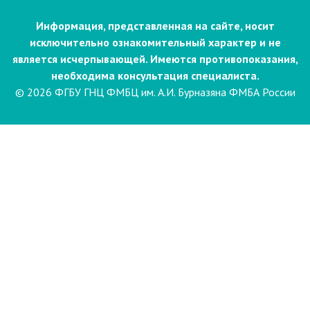
Информация, представленная на сайте, носит
исключительно ознакомительный характер и не
является исчерпывающей. Имеются противопоказания,
необходима консультация специалиста.
© 2026 ФГБУ ГНЦ ФМБЦ им. А.И. Бурназяна ФМБА России
Пациентам
Направления и услуги
Диагностика
Биопсия
Клинические лабораторные
исследования
Компьютерная
электроэнцефалография сна и