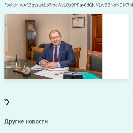
fbclid=IwAR3gyslstLb7mqWyLQs9PFay6dGhJVLwBBNbNDIK7n
Другие новости