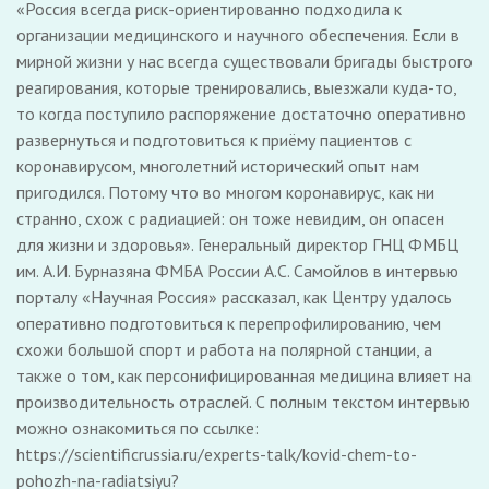
«Россия всегда риск-ориентированно подходила к
организации медицинского и научного обеспечения. Если в
мирной жизни у нас всегда существовали бригады быстрого
реагирования, которые тренировались, выезжали куда-то,
то когда поступило распоряжение достаточно оперативно
развернуться и подготовиться к приёму пациентов с
коронавирусом, многолетний исторический опыт нам
пригодился. Потому что во многом коронавирус, как ни
странно, схож с радиацией: он тоже невидим, он опасен
для жизни и здоровья». Генеральный директор ГНЦ ФМБЦ
им. А.И. Бурназяна ФМБА России А.С. Самойлов в интервью
порталу «Научная Россия» рассказал, как Центру удалось
оперативно подготовиться к перепрофилированию, чем
схожи большой спорт и работа на полярной станции, а
также о том, как персонифицированная медицина влияет на
производительность отраслей. С полным текстом интервью
можно ознакомиться по ссылке:
https://scientificrussia.ru/experts-talk/kovid-chem-to-
pohozh-na-radiatsiyu?