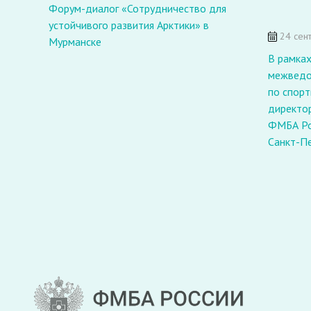
Форум-диалог «Сотрудничество для
устойчивого развития Арктики» в
24 сен
Мурманске
В рамках
межведо
по спор
директор
ФМБА Ро
Санкт-П