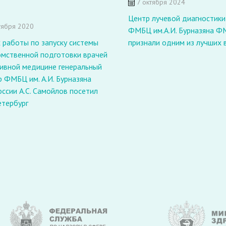
7 октября 2024
Центр лучевой диагностики
тября 2020
ФМБЦ им.А.И. Бурназяна Ф
 работы по запуску системы
признали одним из лучших 
мственной подготовки врачей
тивной медицине генеральный
 ФМБЦ им. А.И. Бурназяна
ссии А.С. Самойлов посетил
етербург