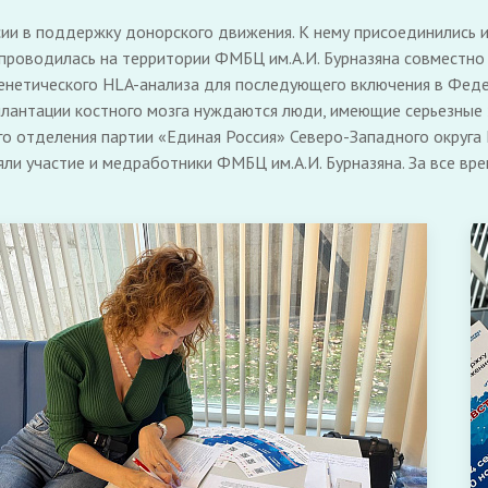
ии в поддержку донорского движения. К нему присоединились 
проводилась на территории ФМБЦ им.А.И. Бурназяна совместно
енетического HLA-анализа для последующего включения в Феде
сплантации костного мозга нуждаются люди, имеющие серьезные 
го отделения партии «Единая Россия» Северо-Западного округа
няли участие и медработники ФМБЦ им.А.И. Бурназяна. За все 