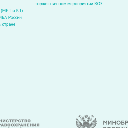
торжественном мероприятии ВОЗ
с
 (МРТ и КТ)
МБА России
в стране