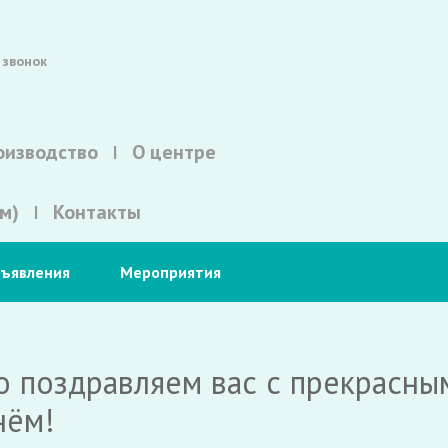
 звонок
оизводство
О центре
м)
Контакты
ъявления
Мероприятия
 поздравляем вас с прекрасным
нём!