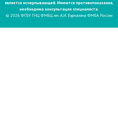
является исчерпывающей. Имеются противопоказания,
необходима консультация специалиста.
© 2026 ФГБУ ГНЦ ФМБЦ им. А.И. Бурназяна ФМБА России
Пациентам
Направления и услуги
Диагностика
Биопсия
Клинические лабораторные
исследования
Компьютерная
электроэнцефалография сна и
бодрствования с видеомониторингом
(ЭЭГ)
Лаборатория психофизиологического