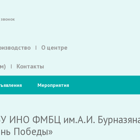
 звонок
оизводство
О центре
м)
Контакты
ъявления
Мероприятия
У ИНО ФМБЦ им.А.И. Бурназяна
ень Победы»