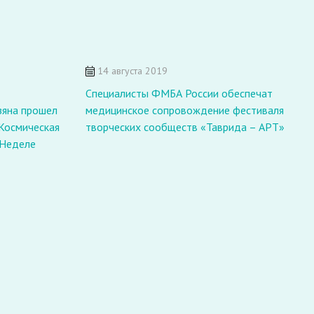
14 августа 2019
Специалисты ФМБА России обеспечат
зяна прошел
медицинское сопровождение фестиваля
«Космическая
творческих сообществ «Таврида – АРТ»
«Неделе
С
л
б
д
ф
д