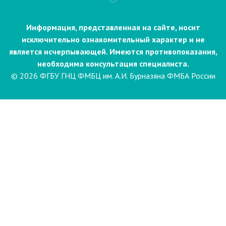
Информация, представленная на сайте, носит
исключительно ознакомительный характер и не
является исчерпывающей. Имеются противопоказания,
необходима консультация специалиста.
© 2026 ФГБУ ГНЦ ФМБЦ им. А.И. Бурназяна ФМБА России
Пациентам
Направления и услуги
Диагностика
Биопсия
Клинические лабораторные
исследования
Компьютерная