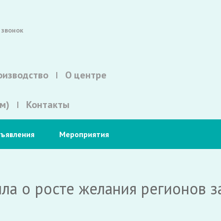
 звонок
оизводство
О центре
м)
Контакты
ъявления
Мероприятия
а о росте желания регионов за