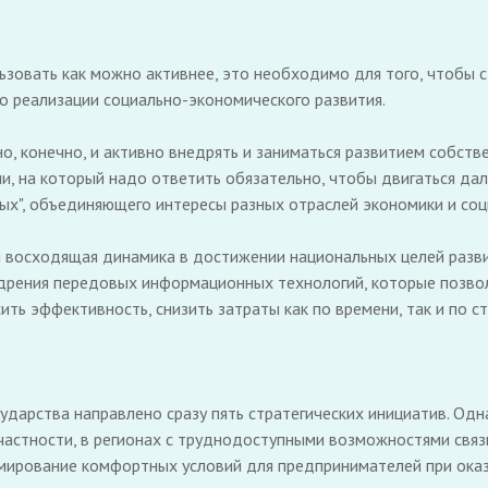
ьзовать как можно активнее, это необходимо для того, чтобы с
о реализации социально-экономического развития.
, конечно, и активно внедрять и заниматься развитием собствен
ни, на который надо ответить обязательно, чтобы двигаться да
х", объединяющего интересы разных отраслей экономики и соц
я восходящая динамика в достижении национальных целей разв
дрения передовых информационных технологий, которые позво
ить эффективность, снизить затраты как по времени, так и по с
арства направлено сразу пять стратегических инициатив. Одна 
астности, в регионах с труднодоступными возможностями связи
ирование комфортных условий для предпринимателей при оказа