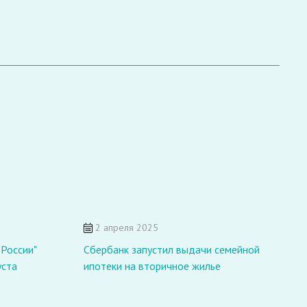
2 апреля 2025
России"
Сбербанк запустил выдачи семейной
уста
ипотеки на вторичное жилье
А
и
с