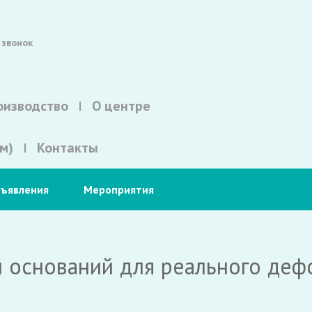
 звонок
оизводство
О центре
м)
Контакты
ъявления
Мероприятия
и оснований для реального деф