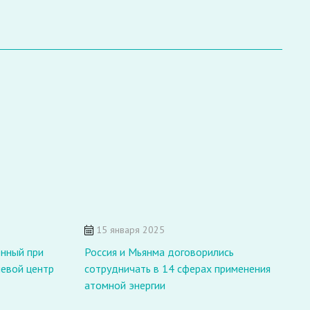
15 января 2025
С
енный при
Россия и Мьянма договорились
и
левой центр
сотрудничать в 14 сферах применения
атомной энергии