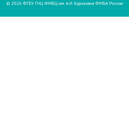
© 2026 ФГБУ ГНЦ ФМБЦ им. А.И. Бурназяна ФМБА России
Пациентам
Направления и услуги
Диагностика
Биопсия
Клинические лабораторные
исследования
Компьютерная
электроэнцефалография сна и
бодрствования с видеомониторингом
(ЭЭГ)
Лаборатория психофизиологического
обследования
Маммография