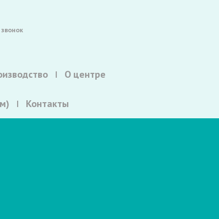
 звонок
оизводство
О центре
м)
Контакты