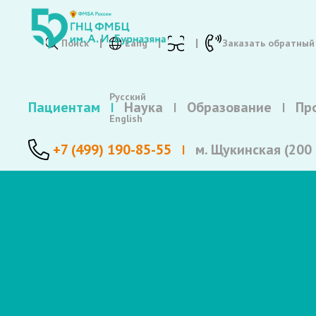
Поиск
Lang
Заказать обратный
Русский
Пациентам
Наука
Образование
Пр
English
+7 (499) 190-85-55
м. Щукинская (200 