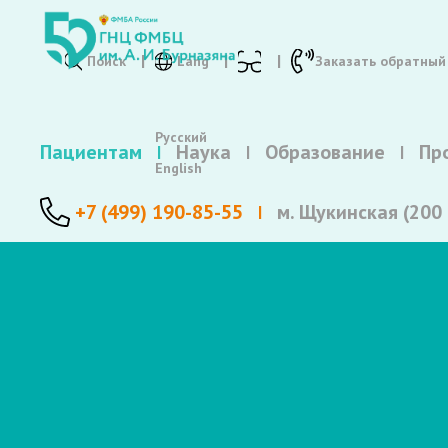
Поиск
Lang
Заказать обратный
Русский
Пациентам
Наука
Образование
Пр
English
+7 (499) 190-85-55
м. Щукинская (200 