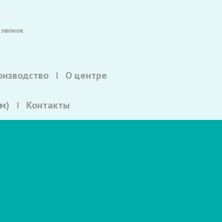
 звонок
оизводство
О центре
м)
Контакты