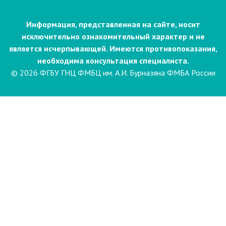
Информация, представленная на сайте, носит
исключительно ознакомительный характер и не
является исчерпывающей. Имеются противопоказания,
необходима консультация специалиста.
© 2026 ФГБУ ГНЦ ФМБЦ им. А.И. Бурназяна ФМБА России
Пациентам
Направления и услуги
Диагностика
Биопсия
Клинические лабораторные
исследования
Компьютерная
электроэнцефалография сна и