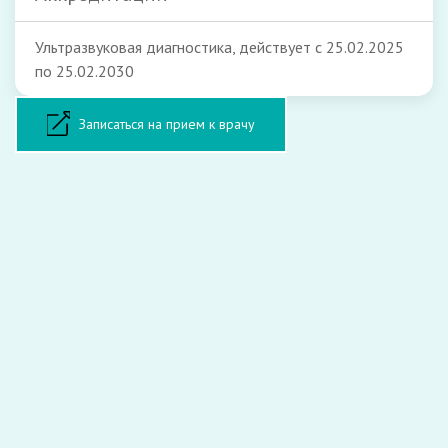
Ультразвуковая диагностика, действует с 25.02.2025
по 25.02.2030
Форма записи на прием
Записаться на прием к врачу
ФИО:
Телефон:
E-mail (необязательно):
Врач: