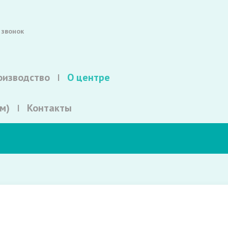
 звонок
оизводство
О центре
м)
Контакты