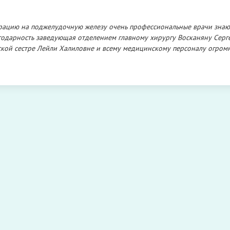
ерацию на поджелудочную железу очень профессиональные врачи зна
агодарность заведующая отделением главному хирургу Восканяну Серг
кой сестре Лейли Халиловне и всему медицинскому персоналу огром