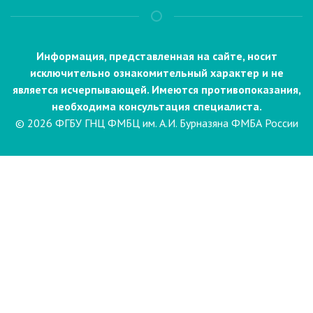
Информация, представленная на сайте, носит
исключительно ознакомительный характер и не
является исчерпывающей. Имеются противопоказания,
необходима консультация специалиста.
© 2026 ФГБУ ГНЦ ФМБЦ им. А.И. Бурназяна ФМБА России
Пациентам
Направления и услуги
Диагностика
Биопсия
Клинические лабораторные
исследования
Компьютерная