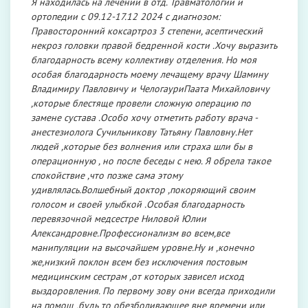
Я находилась на лечении в отд. Травматологии и
ортопедии с 09.12-17.12 2024 с диагнозом:
Правосторонний коксартроз 3 степени, асептический
некроз головки правой бедренной кости .Хочу выразить
благодарность всему коллективу отделения. Но моя
особая благодарность моему лечащему врачу Шамину
Владимиру Павловичу и ЧелогауриПаата Михайловичу
,которые блестяще провели сложную операцию по
замене сустава .Особо хочу отметить работу врача -
анестезиолога Сучильникову Татьяну Павловну.Нет
людей ,которые без волнения или страха шли бы в
операционную , но после беседы с нею. Я обрела такое
спокойствие ,что позже сама этому
удивлялась.Волшебный доктор ,покоряющий своим
голосом и своей улыбкой .Особая благодарность
перевязочной медсестре Ниловой Юлии
Александровне.Профессионализм во всем,все
манипуляции на высочайшем уровне.Ну и ,конечно
же,низкий поклон всем без исключения постовым
медицинским сестрам ,от которых зависел исход
выздоровления. По первому зову они всегда приходили
на помощ ,будь то обезболивающее вне времени или