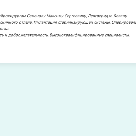
нейрохирургам Семенову Максиму Сергеевичу, Лепсверидзе Левану
ясничного отлела. Имлантация стабилизирующей системы. Оперировал
рска.
ость и доброжелательность. Высококвалифицированные специалисты.