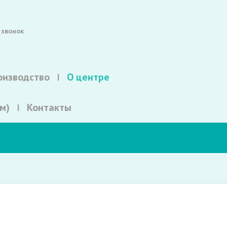
 звонок
оизводство
О центре
м)
Контакты