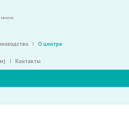
 звонок
оизводство
О центре
м)
Контакты