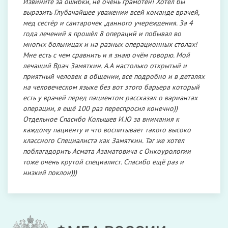
Извините за ошибки, не очень грамотен! Хотел бы
выразить Глубачайшее уважении всей команде врачей,
мед сестёр и саитарочек ,данного учереждения. За 4
года лечений я прошёл 8 операций и побывал во
многих больницах и на разных операционных столах!
Мне есть с чем сравнить и я знаю очём говорю. Мой
лечащий Врач Замяткин. А.А настолько открытый и
приятный человек в общении, все подробно и в деталях
на человеческом языке без вот этого барьера который
есть у врачей перед пациентом рассказал о вариантах
операции, я ещё 100 раз переспросил конечно))
Отдельное Спасибо Колышев И.Ю за внимания к
каждому пациенту и что воспитывает такого высоко
классного Специалиста как Замяткин. Таг же хотел
поблагадорить Асмата Азаматовича с Онкоурологии
тоже очень крутой специалист. Спасибо ещё раз и
низкий поклон)))