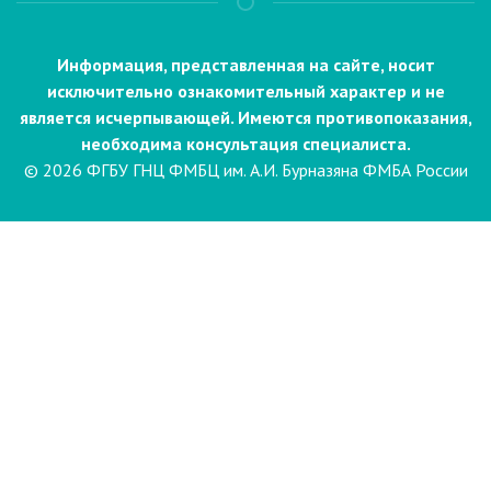
Информация, представленная на сайте, носит
исключительно ознакомительный характер и не
является исчерпывающей. Имеются противопоказания,
необходима консультация специалиста.
© 2026 ФГБУ ГНЦ ФМБЦ им. А.И. Бурназяна ФМБА России
Пациентам
Направления и услуги
Диагностика
Биопсия
Клинические лабораторные
исследования
Компьютерная