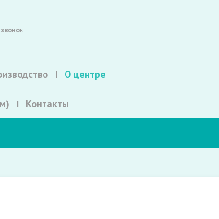
 звонок
оизводство
О центре
м)
Контакты