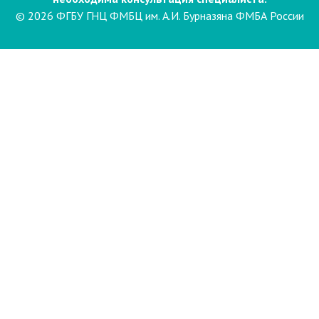
© 2026 ФГБУ ГНЦ ФМБЦ им. А.И. Бурназяна ФМБА России
Пациентам
Направления и услуги
Диагностика
Биопсия
Клинические лабораторные
исследования
Компьютерная
электроэнцефалография сна и
бодрствования с видеомониторингом
(ЭЭГ)
Лаборатория психофизиологического
обследования
Маммография