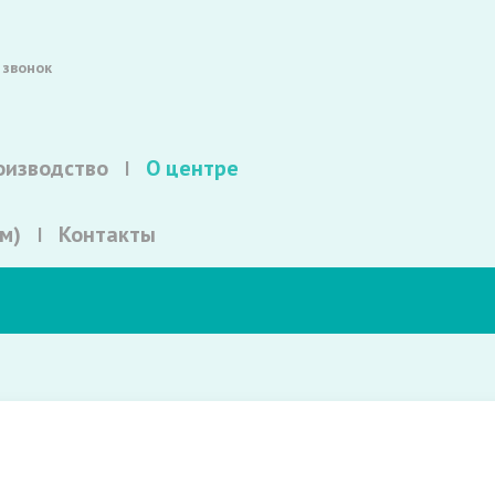
 звонок
оизводство
О центре
м)
Контакты